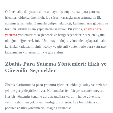
Online bahis dünyasına adım atmayı düşünüyorsanız, para yatırma
işlemleri oldukça önemlidir. Bu süreç, kazançlarınızı artırmanın ilk
adımını temsil eder. Zamanla gelişen teknoloji, kullanıcıların güvenli ve
hızlı bir şekilde işlem yapmalarını sağlıyor. Bu yazıda,
zbahis para
yatırma
yöntemlerini keşfedecek ve hangi seçeneklerin size en uygun
olduğunu öğreneceksiniz. Unutmayın, doğru yöntemle başlayarak bahis
keyfinizi katlayabilirsiniz. Kolay ve güvenli yöntemlerle para yatırarak
kazanmanın yollarına birlikte göz atalım.
Zbahis Para Yatırma Yöntemleri: Hızlı ve
Güvenilir Seçenekler
Zbahis platformunda
para yatırma
işlemleri oldukça kolay ve hızlı bir
şekilde gerçekleştirilebiliyor. Kullanıcılar için birçok seçenek mevcut.
Her bir yöntemin kendine göre avantajları vardır. Hız ve güvenlik,
yatırımcıların en çok önem verdiği unsurlardır. İşte bu noktada en
popüler
zbahis
yöntemlerini aşağıda sıraladık: